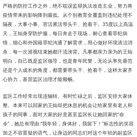
严格的防控工作之外，绝不耽误监狱执法改造主业，努力将
疫情带来的影响降到最低。从个别教育全覆盖到违纪处理不
隔夜，大事小事、苦活累活带头干、抢着干。35度以上高温
天，王灿身穿防护服，每日奔走于现场，耐心查看罪犯病
情，细心和外国籍罪犯沟通了解需求，用心做好环境清洁消
杀，每一次巡视结束她都汗流浃背。凡事都亲力亲为的王灿
明白，自己既是监区领导，也是青年民警，无论从率先垂范
还是个人成长的角度，都需要带头干、抢着干，这样大家齐
心协力，基层监区治理才能顺畅。
监区工作经常出现连轴转。有时忙碌之后，监区安排大家休
整。本来可以回家的王灿却把休息的机会让给家里有老人和
孩子的同事，面对大家的好意甚至监区长让她回家的“命
令”，她总有理由:“我年轻，身体好，我留下！”标志性的笑容
加之不容置疑的语气，让身边的同志们对这个年轻的副监区