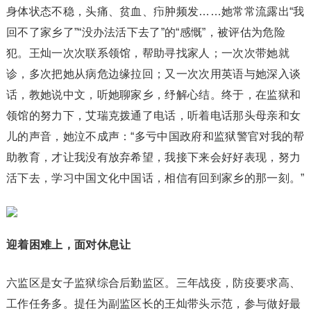
身体状态不稳，头痛、贫血、疖肿频发……她常常流露出“我
回不了家乡了”“没办法活下去了”的“感慨”，被评估为危险
犯。王灿一次次联系领馆，帮助寻找家人；一次次带她就
诊，多次把她从病危边缘拉回；又一次次用英语与她深入谈
话，教她说中文，听她聊家乡，纾解心结。终于，在监狱和
领馆的努力下，艾瑞克拨通了电话，听着电话那头母亲和女
儿的声音，她泣不成声：“多亏中国政府和监狱警官对我的帮
助教育，才让我没有放弃希望，我接下来会好好表现，努力
活下去，学习中国文化中国话，相信有回到家乡的那一刻。”
迎着困难上，面对休息让
六监区是女子监狱综合后勤监区。三年战疫，防疫要求高、
工作任务多。提任为副监区长的王灿带头示范，参与做好最