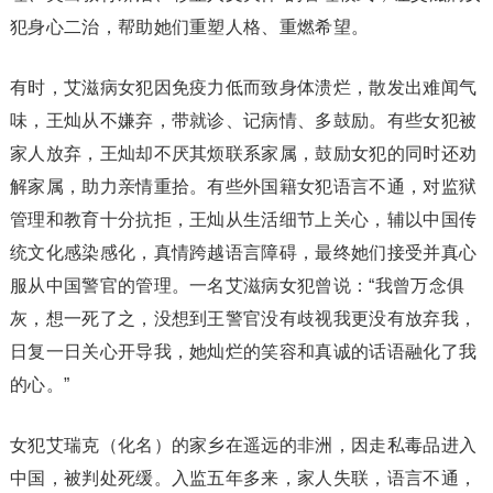
犯身心二治，帮助她们重塑人格、重燃希望。
有时，艾滋病女犯因免疫力低而致身体溃烂，散发出难闻气
味，王灿从不嫌弃，带就诊、记病情、多鼓励。有些女犯被
家人放弃，王灿却不厌其烦联系家属，鼓励女犯的同时还劝
解家属，助力亲情重拾。有些外国籍女犯语言不通，对监狱
管理和教育十分抗拒，王灿从生活细节上关心，辅以中国传
统文化感染感化，真情跨越语言障碍，最终她们接受并真心
服从中国警官的管理。一名艾滋病女犯曾说：“我曾万念俱
灰，想一死了之，没想到王警官没有歧视我更没有放弃我，
日复一日关心开导我，她灿烂的笑容和真诚的话语融化了我
的心。”
女犯艾瑞克（化名）的家乡在遥远的非洲，因走私毒品进入
中国，被判处死缓。入监五年多来，家人失联，语言不通，