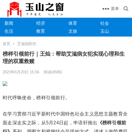
菜单
新闻
经济
体育
社会
生活
教育
文旅
玉山
首页
艾滋病防控
榜样引领前行｜王灿：帮助艾滋病女犯实现心理和生
理的双重救赎
2023年6月20日 15:56
阅读
(4586)
时代呼唤使命，榜样引领前行。
在学习贯彻习近平新时代中国特色社会主义思想主题教育全
面走深走实之际，从5月24日起，申语轩推出
《榜样引领前
行》
系列，用图文和视频结合呈现的方式，讲述上海荣膺司