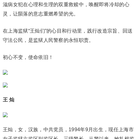
滋病女犯在心理和生理的双重救赎中，唤醒即将冷却的心
灵，让陨落的意志重燃希望的光。
在上海监狱“王灿们”的心目和行动里，践行改造宗旨、回送
守法公民，是监狱人民警察的永恒职责。
初心不变，使命依旧！
王 灿
王灿，女，汉族，中共党员，1994年9月出生，现任上海市
女子监狱六监区副监区长、三级警长。从警以来，她扎根监