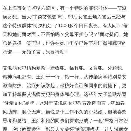
在上海市女子监狱六监区，有一个特殊的罪犯群体——艾滋
病女犯。当人们“谈艾色变”时，90后女警王灿入警后已经与
这个特殊群体“朝夕相处”了1000多个日日夜夜。有人问：“每
天和她们面对面，不害怕吗？父母不担心吗？”面对疑问，她
总是选择一笑而过，也许在她心里早已许下对国徽和藏蓝的
承诺——无须多言，只要行动！
艾滋病女犯结构复杂，新收犯、临释犯、文盲犯、外籍犯、
精神病犯都有。王灿干一行、钻一行，从传染病学特别是艾
滋病防护、治疗知识学起，保护好自己和同事的前提下，更
加了解掌握艾滋病女犯的身体和心理。这些年女子监狱培育
“母亲文化”品牌，这对于艾滋病女犯教育改造而言，犹如春
风助阵、润心无声。虽说是个工作不久的小姑娘，但她喜欢
思考和总结，王灿和她的同事们探索形成了一套“严格日常管
理、突出教育矫治、彰显人文关怀”的管理模式，让艾滋病女