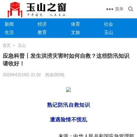
菜单
新闻
经济
体育
社会
生活
教育
文旅
玉山
首页
玉山
​应急科普丨发生洪涝灾害时如何自救？这些防汛知识
请收好！
2023年6月24日 21:02
阅读
(3028)
熟记防汛自救知识
遭遇险情不慌乱
来源：中华人民共和国应急管理部