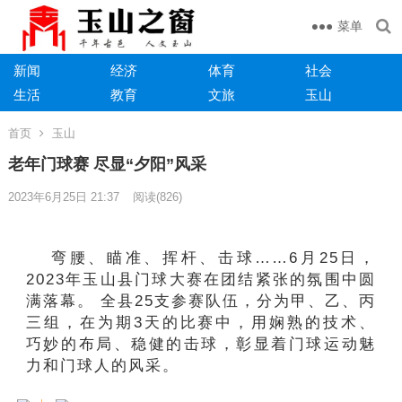
菜单
新闻
经济
体育
社会
生活
教育
文旅
玉山
首页
玉山
老年门球赛 尽显“夕阳”风采
2023年6月25日 21:37
阅读
(826)
弯腰、瞄准、挥杆、击球
……
6月25日，
2023年玉山县门球大赛在团结紧张的氛围中圆
满落幕。 全县25支参赛队伍，分为甲、乙、丙
三组，在为期3天的比赛中，用娴熟的技术、
巧妙的布局、稳健的击球，彰显着门球运动魅
力和门球人的风采。