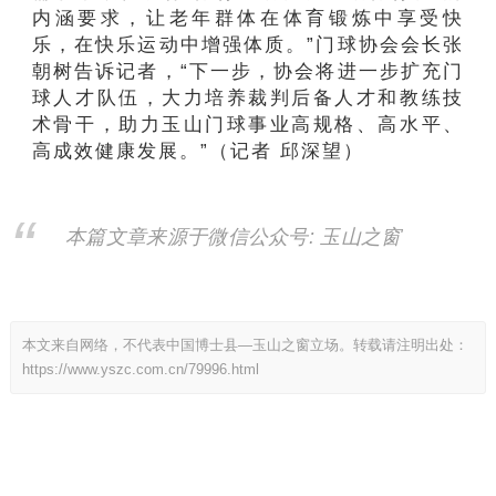
内涵要求，让老年群体在体育锻炼中享受快
乐，在快乐运动中增强体质。”门球协会会长张
朝树告诉记者，“下一步，协会将进一步扩充门
球人才队伍，大力培养裁判后备人才和教练技
术骨干，助力玉山门球事业高规格、高水平、
高成效健康发展。”（记者 邱深望）
本篇文章来源于微信公众号: 玉山之窗
本文来自网络，不代表中国博士县—玉山之窗立场。转载请注明出处：
https://www.yszc.com.cn/79996.html