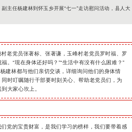
、副主任杨建林
到怀玉乡开展“七一”走访慰问活动
，县人大
塘村
老党员
张著标、张著谦，
玉峰村老党员
罗时福
、
罗
祝福。
“
现在身体还好吗？
”“
生活中有没有什么困难？
”
，
杨建林
都与他们亲切交谈，
详细
询问他们的身体
情
，
同时叮嘱随行干部要时刻关心、帮助
老
党员
们
，为
送到大家心坎上。
我们党的宝贵财富，是我们学习的榜样，我们要带着感