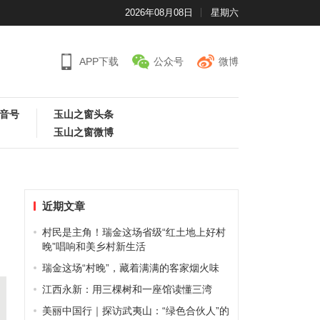
2026年08月08日
星期六
APP下载
公众号
微博
音号
玉山之窗头条
玉山之窗微博
近期文章
村民是主角！瑞金这场省级“红土地上好村
晚”唱响和美乡村新生活
瑞金这场“村晚”，藏着满满的客家烟火味
江西永新：用三棵树和一座馆读懂三湾
美丽中国行｜探访武夷山：“绿色合伙人”的