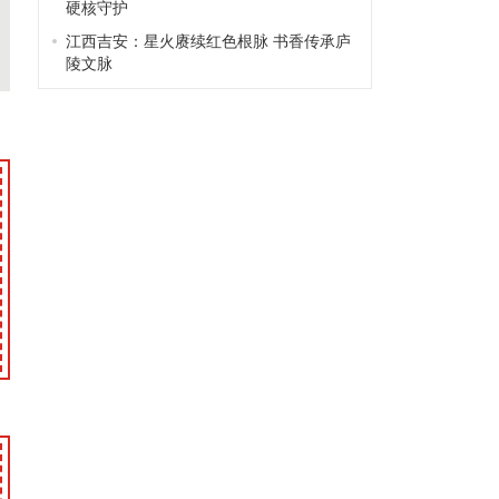
硬核守护
江西吉安：星火赓续红色根脉 书香传承庐
陵文脉