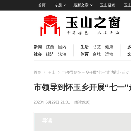
首页
专题
最新文章
玉山融媒
玉
新闻
江西
国内
生活
防艾
健康
社会
经济
法治
体育
台球
运动
首页
玉山
市领导到怀玉乡开展“七一”走访慰问活动
市领导到怀玉乡开展“七一”
2023年6月29日 21:31
阅读
(918)
导读