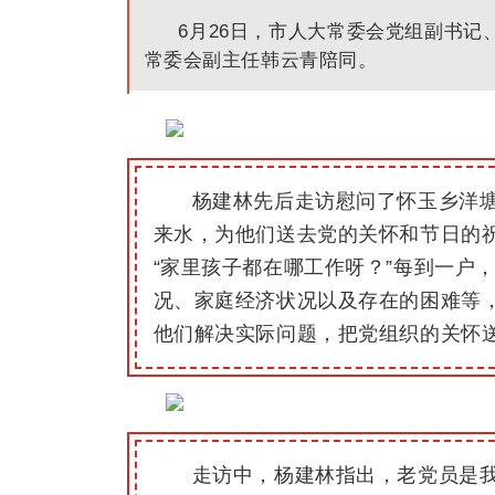
6
月
26
日，
市人大常委会党组副书记
常委会副主任韩云青
陪同。
杨建林
先后走访慰问了
怀玉乡洋
来水
，
为他们送去党的关怀和节日的
“
家里孩子都在哪工作呀？
”
每到一户
况
、家庭经济状况
以及
存在的困难等
他们解决实际问题，把党组织的关怀
走访中
，
杨建林
指出，老党员是