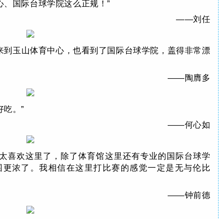
心、国际台球学院这么正规！”
——刘任
来到玉山体育中心，也看到了国际台球学院，盖得非常漂
——陶膺多
好吃。”
——何心如
我太喜欢这里了，除了体育馆这里还有专业的国际台球学
围更浓了。我相信在这里打比赛的感觉一定是无与伦比
——钟前德