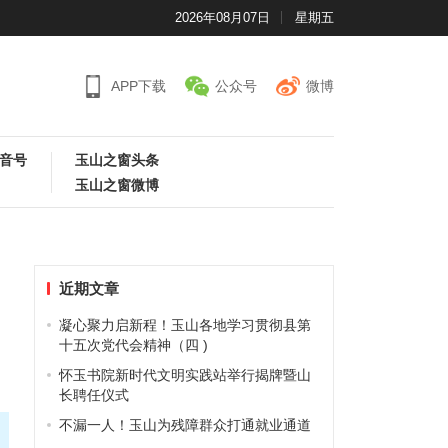
2026年08月07日
星期五
APP下载
公众号
微博
音号
玉山之窗头条
玉山之窗微博
近期文章
凝心聚力启新程！玉山各地学习贯彻县第
十五次党代会精神（四 )
怀玉书院新时代文明实践站举行揭牌暨山
长聘任仪式
不漏一人！玉山为残障群众打通就业通道