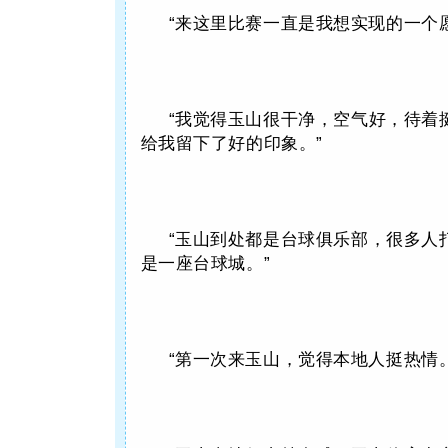
“来这里比赛一直是我想实现的一个
“我觉得玉山很干净，空气好，待着
给我留下了好的印象。”
“玉山到处都是台球俱乐部，很多人
是一座台球城。”
“第一次来玉山，觉得本地人挺热情。