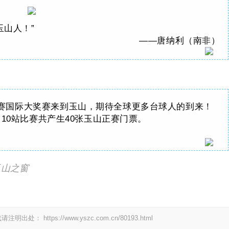
玉山人！”
——唐纳利（南非）
业联赛国际大奖赛来到玉山，期待全球更多台球人的到来！
，10站比赛共产生40张玉山正赛门票。
玉山之窗
载请注明出处：
https://www.yszc.com.cn/80193.html