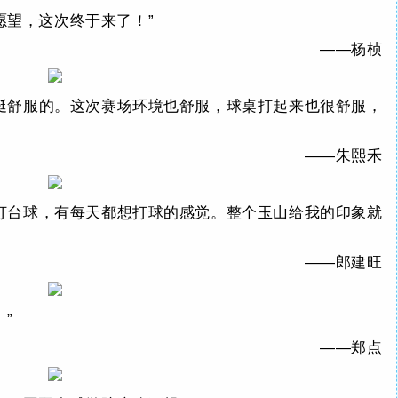
愿望，这次终于来了！”
——杨桢
挺舒服的。这次赛场环境也舒服，球桌打起来也很舒服，
——朱熙禾
打台球，有每天都想打球的感觉。整个玉山给我的印象就
——郎建旺
”
——郑点