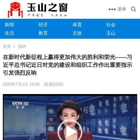
菜单
新闻
经济
体育
社会
生活
教育
文旅
玉山
首页
国内
在新时代新征程上赢得更加伟大的胜利和荣光——习
近平总书记近日对党的建设和组织工作作出重要指示
引发强烈反响
2023年7月1日 14:04
阅读
(5255)
视
频
播
放
器