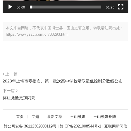
00:00
01:25
本文来自网络，不代表中国博士县—玉山之窗立场。转载请注明出处：
https://www.yszc.com.cn/80293.html
上一篇
2023年上饶市零批次、第一批次高中学校录取最低控制分数线公布
下一篇
你让党徽更加闪亮
首页
专题
最新文章
玉山融媒
玉山融媒矩阵
赣公网安备 36112302000119号
|
赣ICP备2021008544号-1
|
互联网新闻信