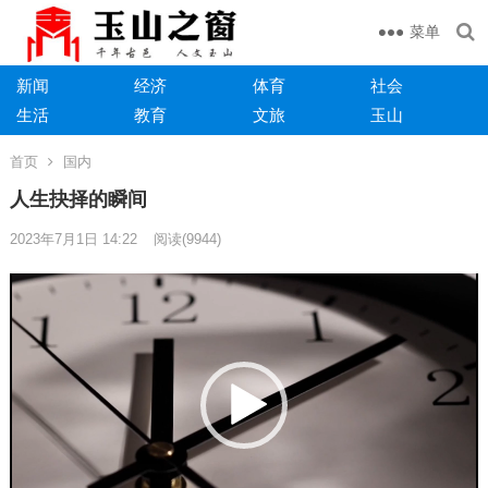
菜单
新闻
经济
体育
社会
生活
教育
文旅
玉山
首页
国内
人生抉择的瞬间
2023年7月1日 14:22
阅读
(9944)
视
频
播
放
器