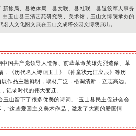
文广新旅局、县教体局、县文联、县社联、县退役军人事务
，由玉山县三清艺苑研究院、美术馆，玉山文博院承办的
历代名人文化图文展在玉山文成塔公园文博院展出。
期中国共产党领导人造像、前辈革命英雄先烈造像、革
4幅，《历代名人诗画玉山》《神童状元汪应辰》等历
画展作品主题鲜明，取材广泛，格调清新，立志高远。
程，记录时代的伟大变迁。
给玉山留下了很多优美的诗词。
”玉山县民主促进会会
多，“这些爱国主义美术作品，激发了大家的爱国情