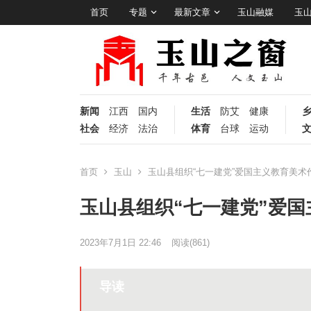
首页
专题
最新文章
玉山融媒
玉
新闻
江西
国内
生活
防艾
健康
社会
经济
法治
体育
台球
运动
首页
玉山
玉山县组织“七一建党”爱国主义教育美术
玉山县组织“七一建党”爱
2023年7月1日 22:46
阅读
(861)
导读