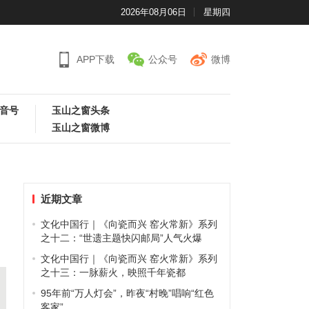
2026年08月06日
星期四
APP下载
公众号
微博
音号
玉山之窗头条
玉山之窗微博
近期文章
文化中国行｜《向瓷而兴 窑火常新》系列
之十二：“世遗主题快闪邮局”人气火爆
文化中国行｜《向瓷而兴 窑火常新》系列
之十三：一脉薪火，映照千年瓷都
95年前“万人灯会”，昨夜“村晚”唱响“红色
客家”