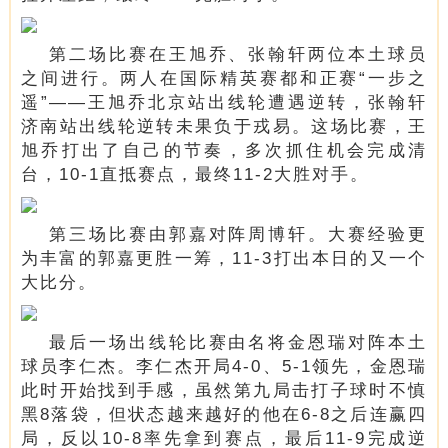
第二场比赛在王旭乔、张翰轩两位本土球员
之间进行。两人在国际精英赛都和正赛“一步之
遥”——王旭乔北京站出线轮遭遇逆转，张翰轩
济南站出线轮逆转未果负于戎易。这场比赛，王
旭乔打出了自己的节奏，多次抓住机会完成清
台，10-1直抵赛点，最终11-2大胜对手。
第三场比赛由郭嘉对阵周博轩。大赛经验更
为丰富的郭嘉更胜一筹，11-3打出本日的又一个
大比分。
最后一场出线轮比赛由名将金恩瑞对阵本土
球员李仁杰。李仁杰开局4-0、5-1领先，金恩瑞
此时开始找到手感，虽然第九局击打子球时不慎
黑8落袋，但状态越来越好的他在6-8之后连赢四
局，反以10-8率先拿到赛点，最后11-9完成逆