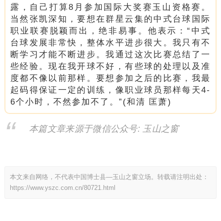
露，自己打算8月参加国际大奖赛玉山资格赛。
当然张凯深知，要想在群星云集的中式台球国际
职业联赛脱颖而出，绝非易事。他表示：“中式
台球发展非常快，整体水平进步很大。我只有不
断学习才能不断进步。我通过这次比赛总结了一
些经验。现在我开球不好，有些球的处理以及准
度都不像以前那样。要想参加之后的比赛，我最
起码得保证一定的训练，像职业球员那样每天4-
6个小时，不然参加不了。”(和清 匡萧)
本篇文章来源于微信公众号: 玉山之窗
本文来自网络，不代表中国博士县—玉山之窗立场。转载请注明出处：
https://www.yszc.com.cn/80721.html