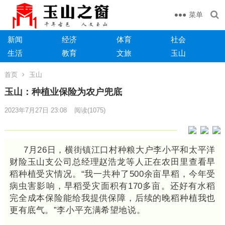
菜单
新闻
经济
体育
社会
生活
教育
文旅
玉山
首页
玉山
玉山：种植业保险为农户兜底
2023年7月27日 23:08
阅读
(1075)
7月26日，横街镇江口村种粮大户李小平和太平洋
财险玉山支公司总经理赵浩龙等人正在农田里查看早
稻种植受灾情况。“我一共种了500余亩早稻，今年受
病虫害影响，早稻受灾面积有170多亩。还好有水稻
完全成本保险能给我提供保障，后续的晚稻种植我也
更有底气。”李小平充满希望地说。