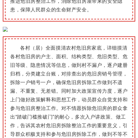
推进危旧房整治工作，
消除危旧房
屋带来的安全隐
患，保障人民群众的生命财产安全
。
各村（居）全面摸清农村危旧房家底，
详细摸清
各村危旧房的户主、
面积、结构类型、危旧类型、危
旧等级、隐患情况等信息，
做到
村不漏户，逐户建册
归档，分类建立台账
，对排查出的危旧房销号管理，
拆除一户销号一户，确保危旧房拆除工作做到不遗
漏、不重复、无差错。
同时
加大政策宣传力度，逐户
上门做好政策解释和思想工作，动员群众自觉支持和
参与危旧房整治工作。
对不情愿拆除危旧房的群众拿
出“踏破门槛推破门”的耐心，多次入户讲政策、做工
作，告诉其农村危旧房拆除整治工作的重要意义，引
导群众积极支持和参与危旧房拆除工作，做到不等不