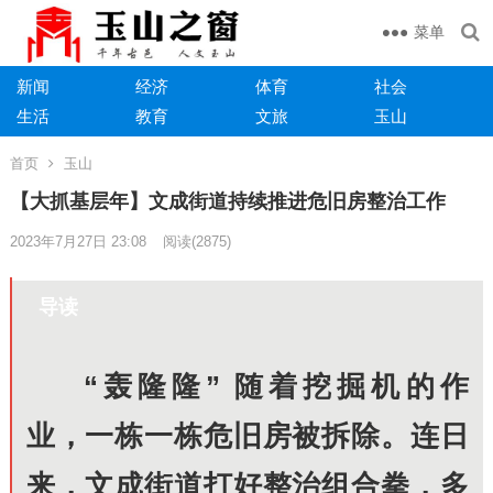
菜单
新闻
经济
体育
社会
生活
教育
文旅
玉山
首页
玉山
【大抓基层年】文成街道持续推进危旧房整治工作
2023年7月27日 23:08
阅读
(2875)
导读
“轰隆隆” 随着挖掘机的作
业，一栋一栋危旧房被拆除。连日
来，文成街道打好整治组合拳，多