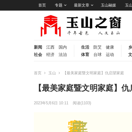
首页
专题
最新文章
玉山融媒
玉
新闻
江西
国内
生活
防艾
健康
社会
经济
法治
体育
台球
运动
首页
玉山
【最美家庭暨文明家庭】仇启望家庭
【最美家庭暨文明家庭】仇
2023年5月6日 10:11
阅读
(1103)
最
家
美
庭