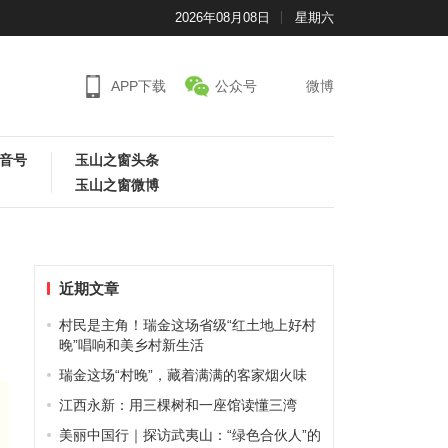
2026年08月08日
星期六
APP下载
公众号
微博
音号
玉山之窗头条
玉山之窗微博
近期文章
村民是主角！瑞金这场省级“红土地上好村
晚”唱响和美乡村新生活
瑞金这场“村晚”，藏着满满的客家烟火味
江西永新：用三棵树和一座馆读懂三湾
美丽中国行｜探访武夷山：“绿色合伙人”的