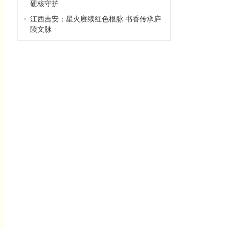
硬核守护
江西吉安：星火赓续红色根脉 书香传承庐
陵文脉