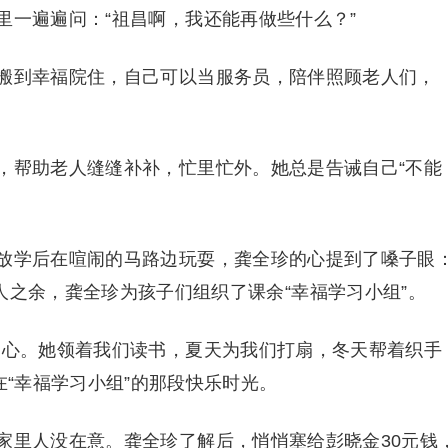
里一遍遍问：“祖昌啊，我还能再做些什么？”
搬到幸福院住，自己可以当服务员，陪伴照顾老人们，
，帮助老人缝缝补补，忙里忙外。她总是告诫自己“不能
放学后在喧闹的马路边玩耍，龚全珍的心提到了嗓子眼
人之余，龚全珍为孩子们组织了课余“幸福学习小组”。
暖心。她领着我们读书，夏天为我们打扇，冬天帮着织手
在“幸福学习小组”的那段快乐时光。
家里人没在意。龚全珍了解后，悄悄塞给彭晓金30元钱