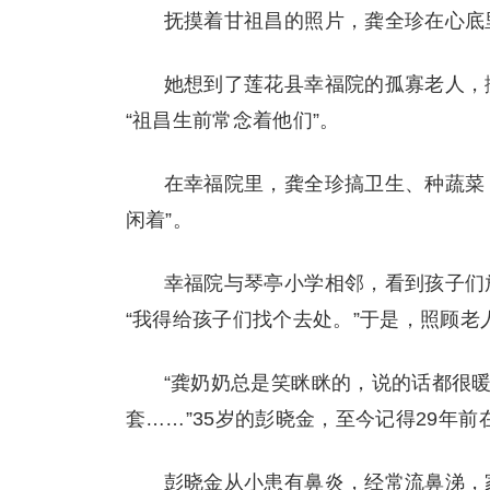
抚摸着甘祖昌的照片，龚全珍在心底
她想到了莲花县幸福院的孤寡老人，
“祖昌生前常念着他们”。
在幸福院里，龚全珍搞卫生、种蔬菜
闲着”。
幸福院与琴亭小学相邻，看到孩子们
“我得给孩子们找个去处。”于是，照顾老
“龚奶奶总是笑眯眯的，说的话都很
套……”35岁的彭晓金，至今记得29年前
彭晓金从小患有鼻炎，经常流鼻涕，