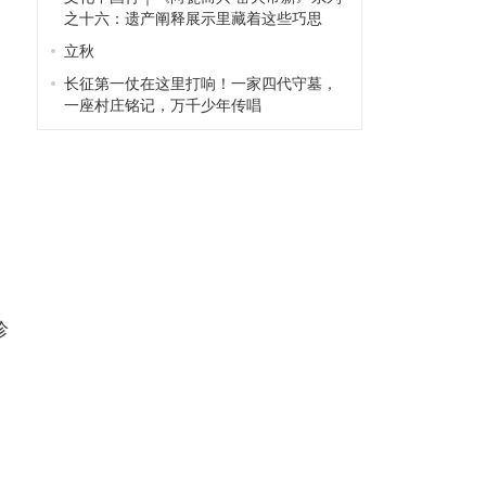
之十六：遗产阐释展示里藏着这些巧思
立秋
长征第一仗在这里打响！一家四代守墓，
一座村庄铭记，万千少年传唱
珍