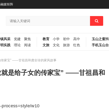
山融媒矩阵
乡镇风采
党建
聚焦
教育
小学
初中
高中
玉山之窗抖
文明实践
理论
阅读
文旅
文化
旅游
红色
手机玉山台
传家宝” ——甘祖昌和龚全珍的家风故事
就是给子女的传家宝” ——甘祖昌和