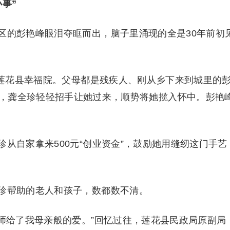
事”
区的彭艳峰眼泪夺眶而出，脑子里涌现的全是30年前初
了莲花县幸福院。父母都是残疾人、刚从乡下来到城里的
，龚全珍轻轻招手让她过来，顺势将她揽入怀中。彭艳
从自家拿来500元“创业资金”，鼓励她用缝纫这门手艺
珍帮助的老人和孩子，数都数不清。
老师给了我母亲般的爱。”回忆过往，莲花县民政局原副局