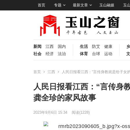
首页
专题
最新文章
玉山融媒
玉
新闻
江西
国内
生活
防艾
健康
社会
经济
法治
体育
台球
运动
首页
江西
人民日报看江西：“言传身教就是给子女的
人民日报看江西：“言传身教
龚全珍的家风故事
2023年9月6日 15:34
阅读
(1228)