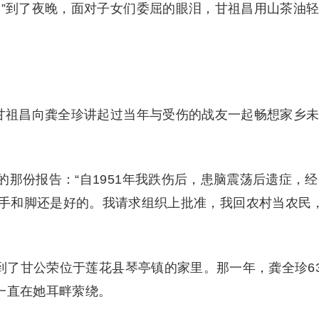
！”到了夜晚，面对子女们委屈的眼泪，甘祖昌用山茶油
”甘祖昌向龚全珍讲起过当年与受伤的战友一起畅想家乡
那份报告：“自1951年我跌伤后，患脑震荡后遗症，经
手和脚还是好的。我请求组织上批准，我回农村当农民
住到了甘公荣位于莲花县琴亭镇的家里。那一年，龚全珍6
一直在她耳畔萦绕。