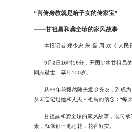
“言传身教就是给子女的传家宝”
——甘祖昌和龚全珍的家风故事
本报记者 郑少忠 朱 磊 周 欢
《 人民日
9月2日16时16分，开国少将甘祖
同志逝世，享年100岁。
从66年前毅然随夫返乡务农，到成
从未忘记过她和丈夫甘祖昌的信念：“每
甘祖昌和龚全珍的家风故事，既传承
素，就像那一池莲花，花香籽实。