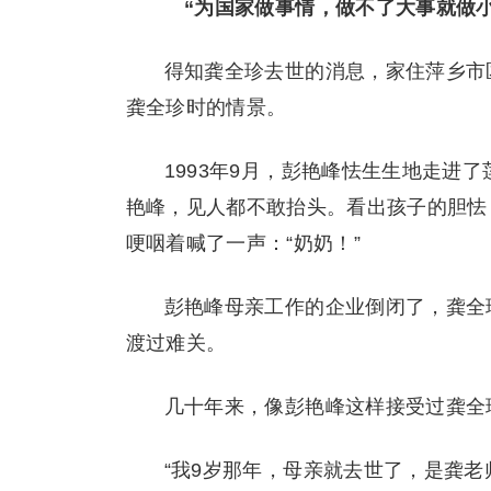
“为国家做事情，做不了大事就做小
得知龚全珍去世的消息，家住萍乡市
龚全珍时的情景。
1993年9月，彭艳峰怯生生地走进
艳峰，见人都不敢抬头。看出孩子的胆怯
哽咽着喊了一声：“奶奶！”
彭艳峰母亲工作的企业倒闭了，龚全珍
渡过难关。
几十年来，像彭艳峰这样接受过龚全
“我9岁那年，母亲就去世了，是龚