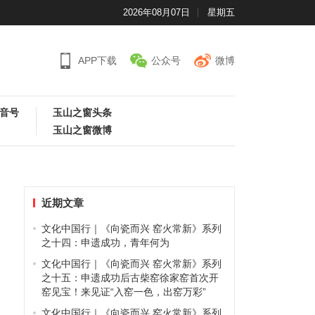
2026年08月07日
星期五
APP下载
公众号
微博
音号
玉山之窗头条
玉山之窗微博
近期文章
文化中国行｜《向瓷而兴 窑火常新》系列
之十四：申遗成功，青年何为
文化中国行｜《向瓷而兴 窑火常新》系列
之十五：申遗成功后古柴窑徐家窑首次开
窑见宝！来见证“入窑一色，出窑万彩”
文化中国行｜《向瓷而兴 窑火常新》系列