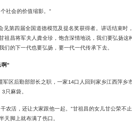
个社会的价值缩影。”
在京会见第四届全国道德模范及提名奖获得者。讲话结束时
甘祖昌将军夫人龚全珍，饱含深情地说，我们要弘扬这
我们的下一代也要弘扬，要一代一代传承下去。
啊”
新疆军区后勤部部长之职，一家14口人回到家乡江西萍乡
、3只麻袋。
子干农活，还让大家跟他一起。”甘祖昌的女儿甘公荣不
半天脚上就布满了伤口。