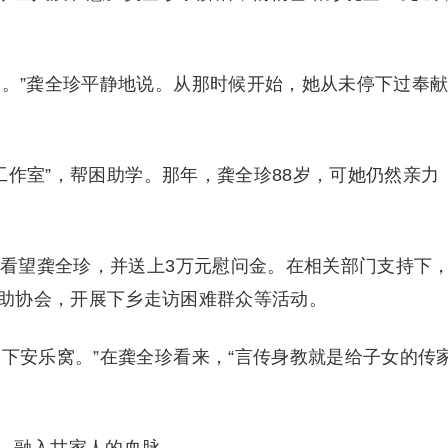
界。”龚全珍平静地说。从那时候开始，她从未停下过奉
珍工作室”，帮困助学。那年，龚全珍88岁，可她仍然亲力
来看望龚全珍，并送上3万元慰问金。在相关部门支持下
助协会，开展下乡走访困难群众等活动。
下安乐窝。”在龚全珍看来，“言传身教就是给子女的传