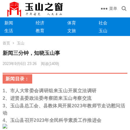
菜单
新闻
经济
体育
社会
生活
教育
文旅
玉山
首页
玉山
​​新闻三分钟，知晓玉山事
2023年9月6日 23:26
阅读
(1409)
新闻目录：
1、
市人大常委会调研组来玉山开展立法调研
2、
进贤县委政法委考察团来玉山考察交流
3、
玉山县总工会、县教体局开展2023年教师节走访慰
问活
动
4、玉山县召开2023年全民科学素质工作推进会