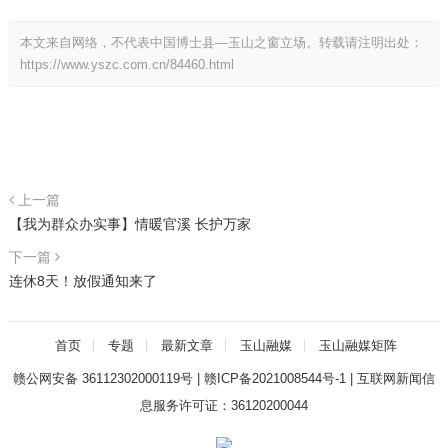
本文来自网络，不代表中国博士县—玉山之窗立场。转载请注明出处：
https://www.yszc.com.cn/84460.html
上一篇
【我为群众办实事】情暖官溪 长护万家
下一篇
连休8天！放假通知来了
首页
专题
最新文章
玉山融媒
玉山融媒矩阵
赣公网安备 36112302000119号
|
赣ICP备2021008544号-1
|
互联网新闻信
息服务许可证：36120200044