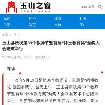
菜单
新闻
经济
体育
社会
生活
教育
文旅
玉山
首页
玉山
玉山县庆祝第39个教师节暨首届“怀玉教育奖”颁奖大
会隆重举行
2023年9月10日 22:12
阅读
(1410)
导读
今年9月10日是第39个教师
节，主题是“躬耕教
坛 强国有我”。
当天上午，
玉山县庆祝第39个教师
节暨首届“怀玉教育奖”颁奖大会在县艺术中心隆重
举行
。
县委书记
郑国良出席并讲话
。
他强调，要深