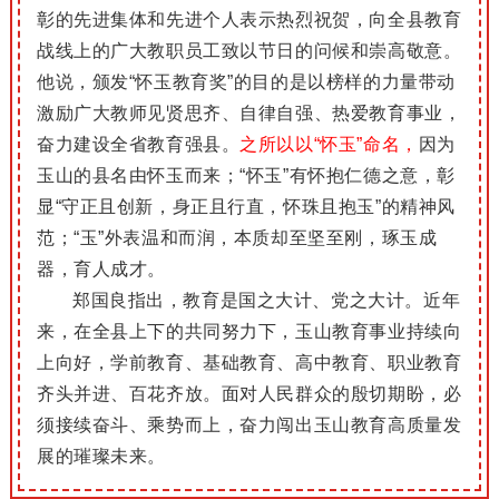
彰的先进集体和先进个人表示热烈祝贺，向全县教育
战线上的广大教职员工致以节日的问候和崇高敬意。
他说，颁发“怀玉教育奖”的目的是以榜样的力量带动
激励广大教师见贤思齐、自律自强、热爱教育事业，
奋力建设全省教育强县。
之所以以“怀玉”命名，
因为
玉山的县名由怀玉而来；“怀玉”有怀抱仁德之意，彰
显“守正且创新，身正且行直，怀珠且抱玉”的精神风
范；“玉”外表温和而润，本质却至坚至刚，琢玉成
器，育人成才。
郑国良指出，教育是国之大计、党之大计。近年
来，在全县上下的共同努力下，玉山教育事业持续向
上向好，学前教育、基础教育、高中教育、职业教育
齐头并进、百花齐放。面对人民群众的殷切期盼，必
须接续奋斗、乘势而上，奋力闯出玉山教育高质量发
展的璀璨未来。