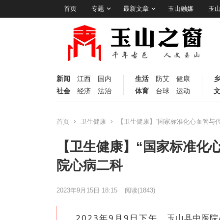
首页
专题
最新文章
玉山融媒
玉
新闻
江西
国内
生活
防艾
健康
社会
经济
法治
体育
台球
运动
首页
卫生健康
【卫生健康】“国家标准化心血管与
【卫生健康】“国家标准化
院心病二科
2023年9月15日 18:15
阅读
(1843)
2023年9月9日下午，
玉山县中医
院