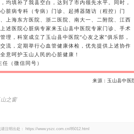
术，均填补了我县空白，达到了市内领先水平。同时，
了心脏病专科（专病）门诊、起搏器随访（程控）门
院、上海东方医院、浙二医院、南大一、二附院、江西
请上述医院心脏病专家来玉山县中医院专家门诊、手术
管理，科室成立了玉山县中医院“心友之家”俱乐部，
友交流，定期举行心血管健康体检，优先提供上述协作
心全意呵护玉山人民的心脏健康！
徐主任（微信同号）
来源：玉山县中医
玉山之窗
载请注明出处：
https://www.yszc.com.cn/85012.html