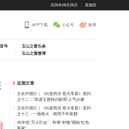
2026年08月06日
星期四
APP下载
公众号
微博
音号
玉山之窗头条
玉山之窗微博
近期文章
医
文化中国行｜《向瓷而兴 窑火常新》系列
之十二：“世遗主题快闪邮局”人气火爆
文化中国行｜《向瓷而兴 窑火常新》系列
之十三：一脉薪火，映照千年瓷都
95年前“万人灯会”，昨夜“村晚”唱响“红色
客家”