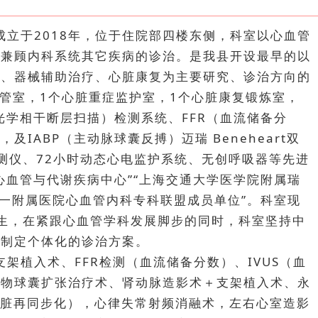
立于2018年，位于住院部四楼东侧，科室以心血管
时兼顾内科系统其它疾病的诊治。是我县开设最早的以
疗、器械辅助治疗、心脏康复为主要研究、诊治方向的
导管室，1个心脏重症监护室，1个心脏康复锻炼室，
（光学相干断层扫描）检测系统、FFR（血流储备分
IABP（主动脉球囊反搏）迈瑞 Beneheart双
检测仪、72小时动态心电监护系统、无创呼吸器等先进
心血管与代谢疾病中心”“上海交通大学医学院附属瑞
第一附属医院心血管内科专科联盟成员单位”。科室现
生，在紧跟心血管学科发展脚步的同时，科室坚持中
者制定个体化的诊治方案。
架植入术、FFR检测（血流储备分数）、IVUS（血
药物球囊扩张治疗术、肾动脉造影术＋支架植入术、永
心脏再同步化），心律失常射频消融术，左右心室造影