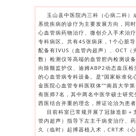
玉山县中医院内三科（心病二科）成
系统疾病的诊疗为主要发展方向，同
心血管病药物治疗、微创
介入手术
治
专科病区。共有45张病床，1个心脏
配备有IVUS（血管内超声）、OCT
数）检测仪等高端的血管腔内检测设备，及
向除颤监护仪、迪姆ABP2动态血压
的心血管病专科设备。是“国家标准化
金医院心血管专科医联体”“南昌大学
有医师7名，其中
两名中医学硕士研究
西医结合并重的理念，辨证论治为患
目前科室已常规开展了冠脉造影＋支
管内超声）指导下左主干病变治疗、
久（临时）起搏器植入术，CRT术（