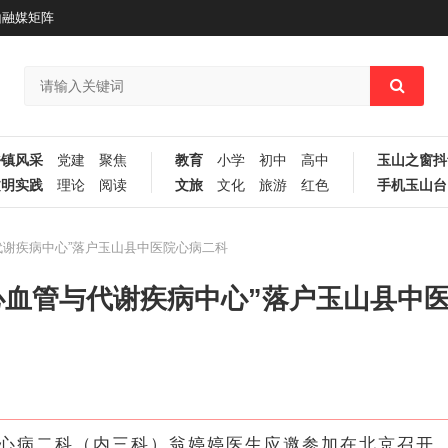
山融媒矩阵
乡镇风采
党建
聚焦
教育
小学
初中
高中
玉山之窗抖
文明实践
理论
阅读
文旅
文化
旅游
红色
手机玉山台
代谢疾病中心”落户玉山县中医院心病二科
心血管与代谢疾病中心”落户玉山县中
心病二科（内三科）翁婷婷医生应邀参加在北京召开