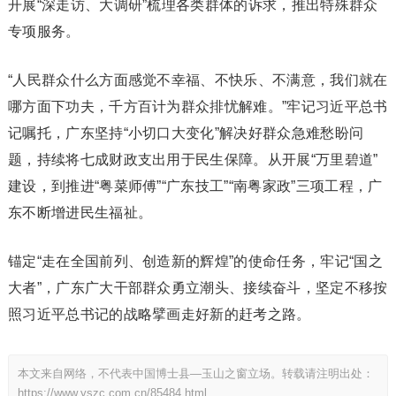
开展“深走访、大调研”梳理各类群体的诉求，推出特殊群众
专项服务。
“人民群众什么方面感觉不幸福、不快乐、不满意，我们就在
哪方面下功夫，千方百计为群众排忧解难。”牢记习近平总书
记嘱托，广东坚持“小切口大变化”解决好群众急难愁盼问
题，持续将七成财政支出用于民生保障。从开展“万里碧道”
建设，到推进“粤菜师傅”“广东技工”“南粤家政”三项工程，广
东不断增进民生福祉。
锚定“走在全国前列、创造新的辉煌”的使命任务，牢记“国之
大者”，广东广大干部群众勇立潮头、接续奋斗，坚定不移按
照习近平总书记的战略擘画走好新的赶考之路。
本文来自网络，不代表中国博士县—玉山之窗立场。转载请注明出处：
https://www.yszc.com.cn/85484.html