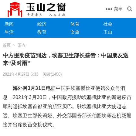
菜单
新闻
经济
体育
社会
生活
教育
文旅
玉山
首页
国内
中方援助疫苗到达，埃塞卫生部长盛赞：中国朋友送
来“及时雨”
2021年4月27日 6:33
阅读
(1450)
海外网3月31日电
据中国驻埃塞俄比亚使馆公众号消
息，2021年3月30日，中国政府援助埃塞俄比亚的新冠疫苗
顺利运抵埃塞首都亚的斯亚贝巴。驻埃塞俄比亚大使赵志
远、埃塞卫生部长莉娅、外交部国务部长伯图坎等赴机场迎
接并出席疫苗交接仪式。