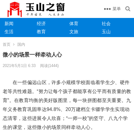
菜单
新闻
经济
体育
社会
生活
教育
文旅
玉山
首页
国内
微小的场景一样牵动人心
2021年5月1日 6:33
阅读
(1444)
在一些偏远山区，许多小规模学校面临着学生少、硬件
老等共性难题。“努力让每个孩子都能享有公平而有质量的教
育”。在教育均衡的美好版图里，每一块拼图都至关重要。九
年义务教育巩固率达94.8%、20万建档立卡辍学学生实现动
态清零，这些进展令人欣喜；“一师一校”的坚守、八九个学
生的课堂，这些微小的场景同样牵动人心。