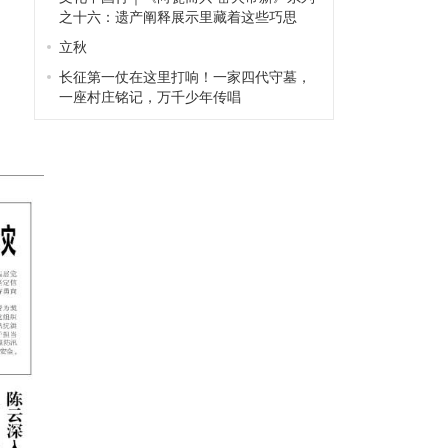
之十六：遗产阐释展示里藏着这些巧思
立秋
长征第一仗在这里打响！一家四代守墓，
一座村庄铭记，万千少年传唱