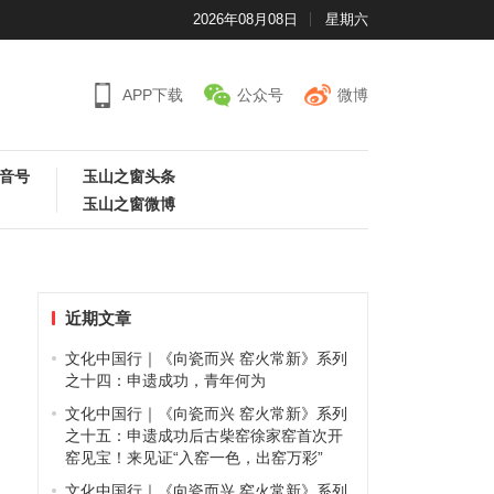
2026年08月08日
星期六
APP下载
公众号
微博
音号
玉山之窗头条
玉山之窗微博
近期文章
文化中国行｜《向瓷而兴 窑火常新》系列
之十四：申遗成功，青年何为
文化中国行｜《向瓷而兴 窑火常新》系列
之十五：申遗成功后古柴窑徐家窑首次开
窑见宝！来见证“入窑一色，出窑万彩”
文化中国行｜《向瓷而兴 窑火常新》系列