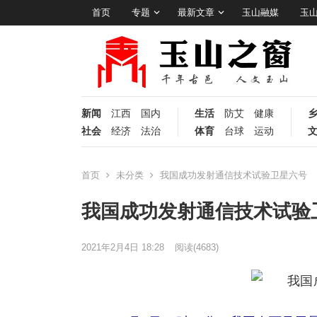
首页
专题
最新文章
玉山融媒
玉
新闻
江西
国内
生活
防艾
健康
社会
经济
法治
体育
台球
运动
首页
未分类
我国成功发射通信技术试验卫星六号
我国成功发射通信技术试验
2021年2月4日 18:28
阅读
(4683)