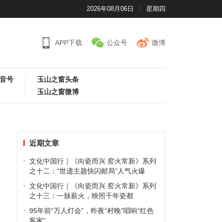
2026年08月06日
星期四
APP下载
公众号
微博
音号
玉山之窗头条
玉山之窗微博
近期文章
文化中国行｜《向瓷而兴 窑火常新》系列
之十二：“世遗主题快闪邮局”人气火爆
文化中国行｜《向瓷而兴 窑火常新》系列
之十三：一脉薪火，映照千年瓷都
95年前“万人灯会”，昨夜“村晚”唱响“红色
客家”