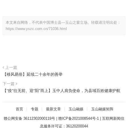
本文来自网络，不代表中国博士县—玉山之窗立场。转载请注明出处：
https://www.yszc.com.cn/71036.html
上一篇
【移风易俗】延续二十余年的善举
下一篇
【“疫”往无前、迎“阳”而上】玉中人肩负使命，为县域百姓健康护航
首页
专题
最新文章
玉山融媒
玉山融媒矩阵
赣公网安备 36112302000119号
|
赣ICP备2021008544号-1
|
互联网新闻信
息服务许可证：36120200044