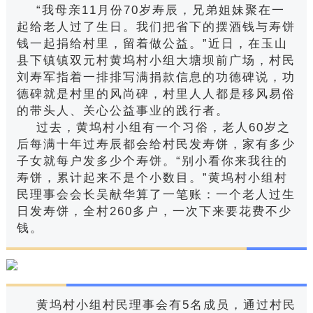
“我母亲11月份70岁寿辰，兄弟姐妹聚在一
起给老人过了生日。我们把省下的摆酒钱与寿饼
钱一起捐给村里，留着做公益。”近日，在玉山
县下镇镇双元村黄坞村小组大塘坝前广场，村民
刘寿军指着一排排写满捐款信息的功德碑说，功
德碑就是村里的风尚碑，村里人人都是移风易俗
的带头人、关心公益事业的践行者。
过去，黄坞村小组有一个习俗，老人60岁之
后每满十年过寿辰都会给村民发寿饼，家有多少
子女就每户发多少个寿饼。“别小看你来我往的
寿饼，累计起来不是个小数目。”黄坞村小组村
民理事会会长吴献华算了一笔账：一个老人过生
日发寿饼，全村260多户，一次下来要花费不少
钱。
黄坞村小组村民理事会有5名成员，通过村民