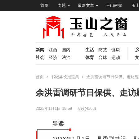
首页
专题
最新文章
玉山融媒
玉
新闻
江西
国内
生活
防艾
健康
社会
经济
法治
体育
台球
运动
首页
书记县长报道集
余洪雷调研节日保供、走访慰
余洪雷调研节日保供、走访
2023年1月1日 19:59
阅读
(4363)
导读
2023年1月1日，县委副书记