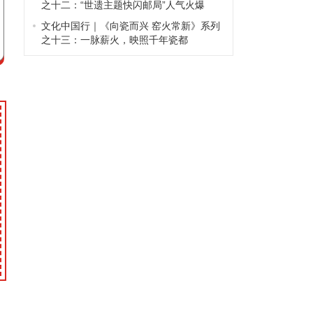
之十二：“世遗主题快闪邮局”人气火爆
文化中国行｜《向瓷而兴 窑火常新》系列
之十三：一脉薪火，映照千年瓷都