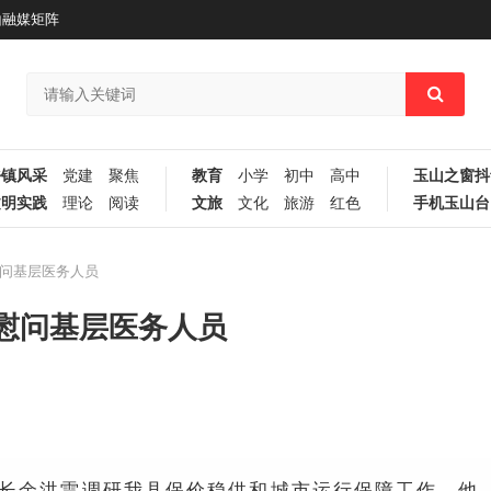
山融媒矩阵
乡镇风采
党建
聚焦
教育
小学
初中
高中
玉山之窗抖
文明实践
理论
阅读
文旅
文化
旅游
红色
手机玉山台
问基层医务人员
慰问基层医务人员
、县长余洪雷调研我县保价稳供和城市运行保障工作。他