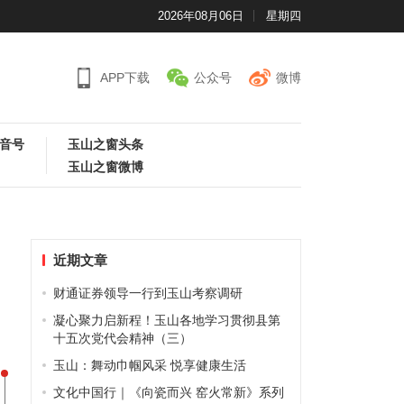
2026年08月06日
星期四
APP下载
公众号
微博
音号
玉山之窗头条
玉山之窗微博
近期文章
财通证券领导一行到玉山考察调研
凝心聚力启新程！玉山各地学习贯彻县第
十五次党代会精神（三）
玉山：舞动巾帼风采 悦享健康生活
文化中国行｜《向瓷而兴 窑火常新》系列