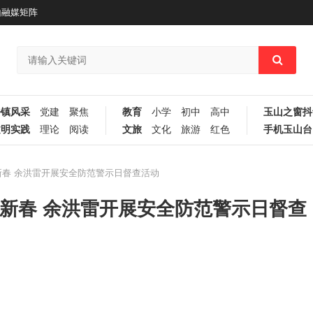
山融媒矩阵
乡镇风采
党建
聚焦
教育
小学
初中
高中
玉山之窗抖
文明实践
理论
阅读
文旅
文化
旅游
红色
手机玉山台
新春 余洪雷开展安全防范警示日督查活动
迎新春 余洪雷开展安全防范警示日督查