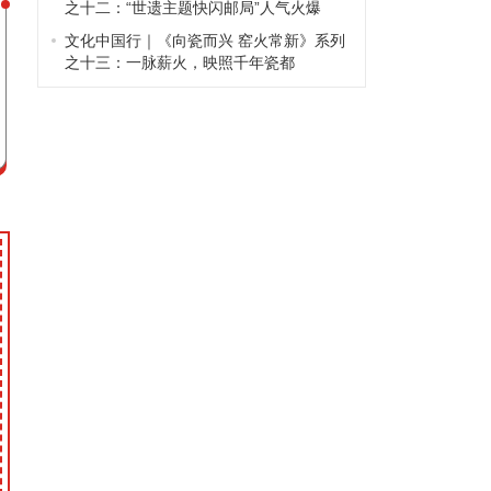
之十二：“世遗主题快闪邮局”人气火爆
文化中国行｜《向瓷而兴 窑火常新》系列
之十三：一脉薪火，映照千年瓷都