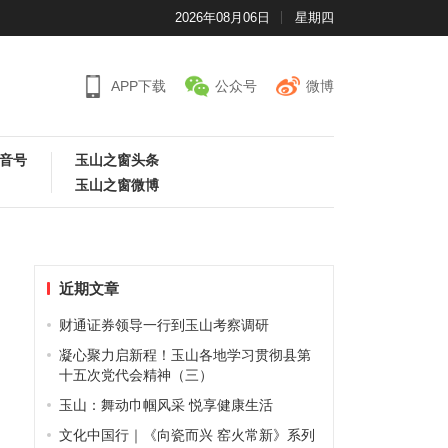
2026年08月06日
星期四
APP下载
公众号
微博
音号
玉山之窗头条
玉山之窗微博
近期文章
财通证券领导一行到玉山考察调研
凝心聚力启新程！玉山各地学习贯彻县第
十五次党代会精神（三）
玉山：舞动巾帼风采 悦享健康生活
文化中国行｜《向瓷而兴 窑火常新》系列