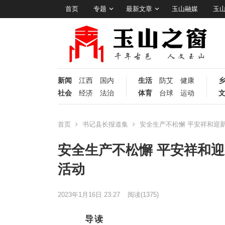
首页
专题
最新文章
玉山融媒
玉
新闻
江西
国内
生活
防艾
健康
社会
经济
法治
体育
台球
运动
首页
书记县长报道集
安全生产不松懈 平安祥和迎
安全生产不松懈 平安祥和
活动
2023年1月16日 23:27
阅读
(1375)
导读