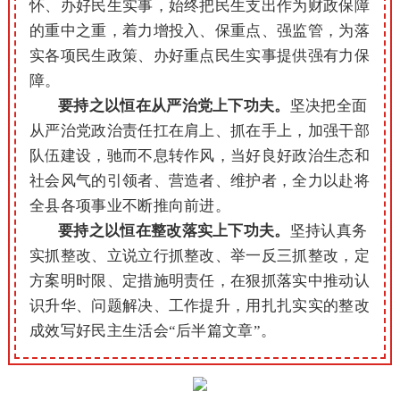
怀、办好民生实事，始终把民生支出作为财政保障
的重中之重，着力增投入、保重点、强监管，为落
实各项民生政策、办好重点民生实事提供强有力保
障。
要持之以恒在从严治党上下功夫。
坚决把全面
从严治党政治责任扛在肩上、抓在手上，加强干部
队伍建设，驰而不息转作风，当好良好政治生态和
社会风气的引领者、营造者、维护者，全力以赴将
全县各项事业不断推向前进。
要持之以恒在整改落实上下功夫。
坚持认真务
实抓整改、立说立行抓整改、举一反三抓整改，定
方案明时限、定措施明责任，在狠抓落实中推动认
识升华、问题解决、工作提升，用扎扎实实的整改
成效写好民主生活会“后半篇文章”。