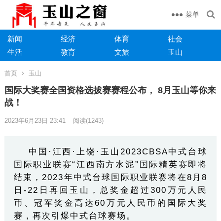
菜单
新闻
经济
体育
社会
生活
教育
文旅
玉山
首页
玉山
国际大奖赛全国资格选拔赛赛程公布， 8月玉山等你来
战！
2023年6月23日 23:41
阅读
(1243)
中国·江西·上饶·玉山2023CBSA中式台球
国际职业联赛“江西南方水泥”国际精英赛即将
结束，2023年中式台球国际职业联赛将在8月8
日-22日再回玉山，总奖金超过300
万元
人民
币
、冠军奖金高达60万元人民币的国际大奖
赛，再次引爆中式台球赛场。