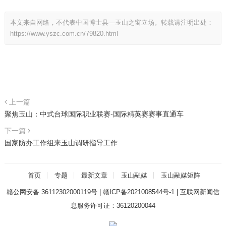
本文来自网络，不代表中国博士县—玉山之窗立场。转载请注明出处：
https://www.yszc.com.cn/79820.html
上一篇
聚焦玉山：中式台球国际职业联赛-国际精英赛赛事直通车
下一篇
国家防办工作组来玉山调研指导工作
首页
专题
最新文章
玉山融媒
玉山融媒矩阵
赣公网安备 36112302000119号
|
赣ICP备2021008544号-1
|
互联网新闻信
息服务许可证：36120200044