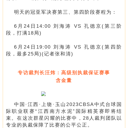
明天的冠亚军决赛第三、第四阶段赛程为：
6月24日14:00 刘海涛 VS 孔德京(第三阶
段，打满18局)
6月24日19:00 刘海涛 VS 孔德京(第四阶
段，最多25局)
(记者张和清)
专访裁判长汪炜：高级别执裁保证赛事
含金量
中国·江西·上饶·玉山2023CBSA中式台球国
际职业联赛“江西南方水泥”国际精英赛即将结
束。在这次群星闪耀的比赛中，28人裁判团队以
专业的执裁保障了比赛的公平公正。