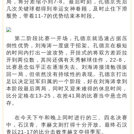
局，将分差缩小到7-8。最后时刻，孔德京先后
几次关键球都得到幸运女神眷顾，及时止住下滑
颓势，带着11-7的优势结束本时段。
第二阶段比赛一开场，孔德京就迅速占据压
倒性优势，刘海涛一度疲于招架。孔德京在极短
的时间内打出一波攻势，开挂式的将双方差距拉
开到两位数，其间还偶有天秀解球佳作，22-8，
比赛悬念似乎正在逐渐失去。刘海涛接清勉强扳
回一局，但依然没有持续性的表现。孔德京打出
足以决定冠军归属的一个阶段，好在刘海涛拿到
本阶段最后两局，同时又迎来难得的休息时间，
比分定格在13-25，在抢41局的比赛当中悬念尚
存。
在今天下午和晚上同时进行的三、四名决赛
中，石汉青、李赫文则打得十分开放。最终石汉
青以21-17的比分击败李赫文夺得季军。