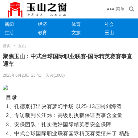
菜单
新闻
经济
体育
社会
生活
教育
文旅
玉山
首页
玉山
聚焦玉山：中式台球国际职业联赛-国际精英赛赛事直
通车
2023年6月23日 23:41
阅读
(1060)
目录
1、孔德京
打出决赛梦幻半场 以25-13压制刘海涛
2、专访裁判长汪炜：
高级别执裁保证赛事含金量
安保团队：扎实做好国际精英赛安全保障
3
、
4、中式台球国际职业联赛国际精英赛竞猜来了 精品