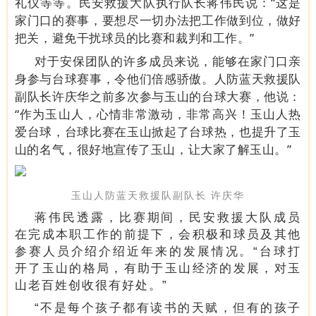
礼仪等等。民安救援大队执行队长蒋伟民说：“这是
家门口的赛事，要想尽一切办法把工作做到位，做好
把关，避免干扰球员的比赛和裁判和工作。”
对于安保团队的许多成员来说，能够在家门口亲
身参与台球赛事，令他们倍感骄傲。人防蓝天救援队
副队长许庆华之前多次参与玉山的台球大赛，他说：
“作为玉山人，心情非常激动，非常高兴！玉山人热
爱台球，台球比赛在玉山掀起了台球热，也提升了玉
山的名气，很好地宣传了玉山，让大家了解玉山。”
玉山人防蓝天救援队副队长 许庆华
蒋伟民透露，比赛期间，民安救援大队成员
在完成本职工作的前提下，会积极和球员及其他
参赛人员介绍介绍近年来的发展情况。“台球打
开了玉山的格局，有助于玉山经济的发展，对玉
山老百姓创收很有好处。”
“不是每个孩子都有读书的天赋，但有的孩子